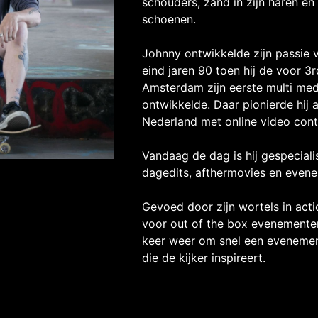
schouders, zand in zijn haren en
schoenen.
Johnny ontwikkelde zijn passie 
eind jaren 90 toen hij de voor 3
Amsterdam zijn eerste multi med
ontwikkelde. Daar pionierde hij a
Nederland met online video cont
Vandaag de dag is hij gespecial
dagedits, afthermovies en evene
Gevoed door zijn wortels in acti
voor out of the box evenementen
keer weer om snel een evenemen
die de kijker inspireert.