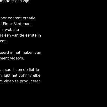
 modder aan zijn
voor content creatie
rd Floor Skatepark
ia website
ls één van de eerste in
ent.
iseerd in het maken van
ment video's.
on sports en de liefde
, lukt het Johnny elke
t video te produceren