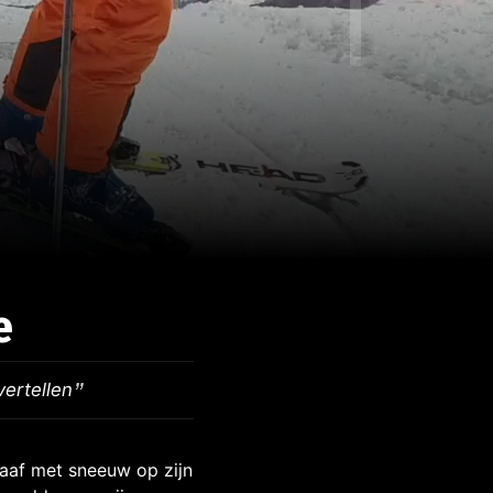
e
vertellen
af met sneeuw op zijn