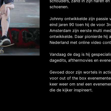
schouders, zand in zijn haren en
schoenen.
Johnny ontwikkelde zijn passie 
eind jaren 90 toen hij de voor 3
Amsterdam zijn eerste multi med
ontwikkelde. Daar pionierde hij a
Nederland met online video cont
Vandaag de dag is hij gespecial
dagedits, afthermovies en evene
Gevoed door zijn wortels in acti
voor out of the box evenementen
keer weer om snel een evenemen
die de kijker inspireert.