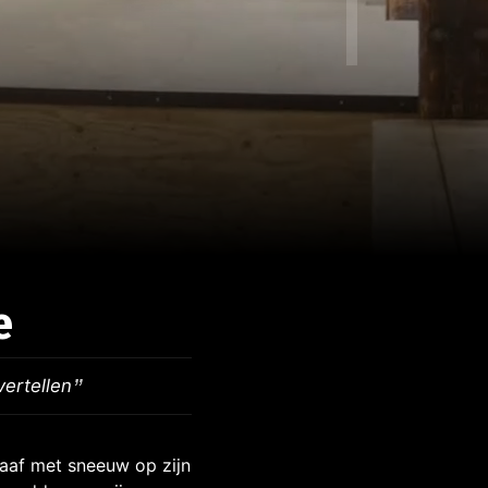
e
vertellen
af met sneeuw op zijn