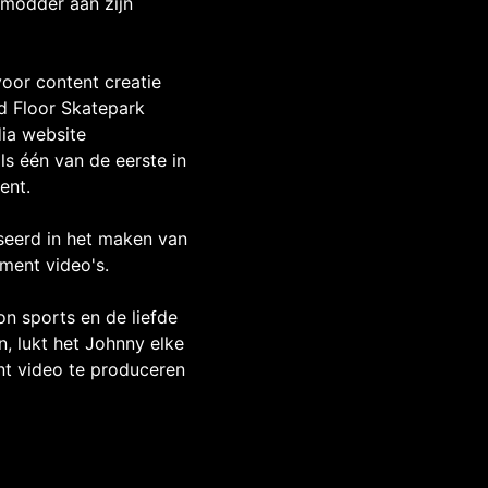
 modder aan zijn
voor content creatie
rd Floor Skatepark
ia website
ls één van de eerste in
ent.
iseerd in het maken van
ment video's.
on sports en de liefde
, lukt het Johnny elke
t video te produceren