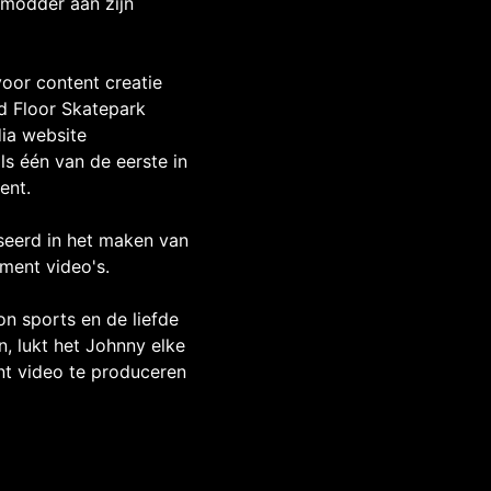
 modder aan zijn
voor content creatie
rd Floor Skatepark
ia website
ls één van de eerste in
ent.
iseerd in het maken van
ment video's.
on sports en de liefde
, lukt het Johnny elke
t video te produceren