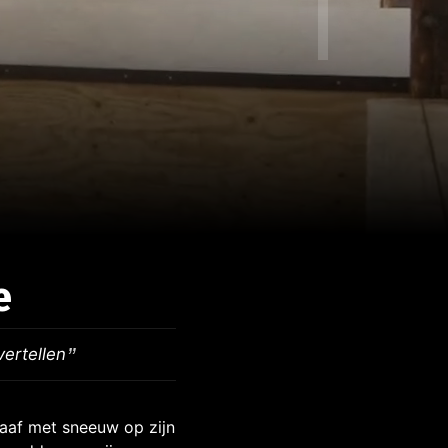
e
vertellen
af met sneeuw op zijn