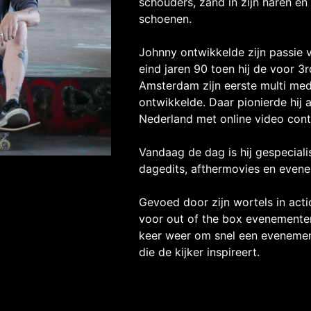
schouders, zand in zijn haren en
schoenen.
Johnny ontwikkelde zijn passie 
eind jaren 90 toen hij de voor 3
Amsterdam zijn eerste multi med
ontwikkelde. Daar pionierde hij a
Nederland met online video cont
Vandaag de dag is hij gespecial
dagedits, afthermovies en evene
Gevoed door zijn wortels in acti
voor out of the box evenementen
keer weer om snel een evenemen
die de kijker inspireert.