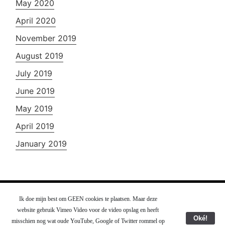
May 2020
April 2020
November 2019
August 2019
July 2019
June 2019
May 2019
April 2019
January 2019
Ik doe mijn best om GEEN cookies te plaatsen. Maar deze
J13 Videografie Zaandam - Nederland -
Contact
website gebruik Vimeo Video voor de video opslag en heeft
Oké!
misschien nog wat oude YouTube, Google of Twitter rommel op