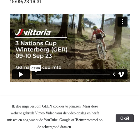
15/09/23 16:31
The final of the 2023 Vittoria Benelux 3 Nations Cup was
Ik doe mijn best om GEEN cookies te plaatsen. Maar deze
organised in Winterberg.de. The winter sports village is known for
website gebruik Vimeo Video voor de video opslag en heeft
its beautiful surroundings with challenging mountain bike trails.
Oké!
misschien nog wat oude YouTube, Google of Twitter rommel op
The team of the Ergotec - Majlen Sunshine Race had set up a
de achtergrond draaien.
nice round on the Bremberg on which the masters, U17, U18, Elite
women and men could measure