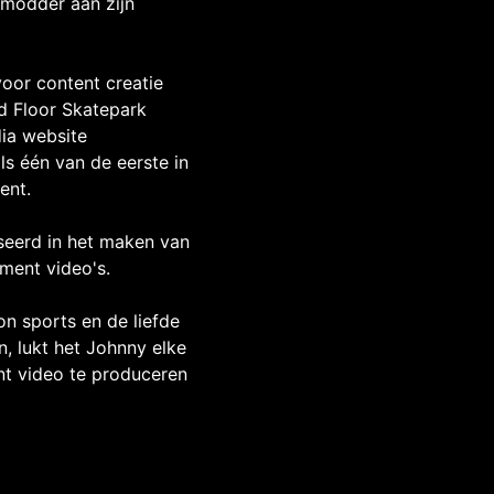
 modder aan zijn
voor content creatie
rd Floor Skatepark
ia website
ls één van de eerste in
ent.
iseerd in het maken van
ment video's.
on sports en de liefde
, lukt het Johnny elke
t video te produceren