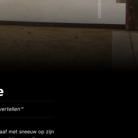
e
vertellen
af met sneeuw op zijn