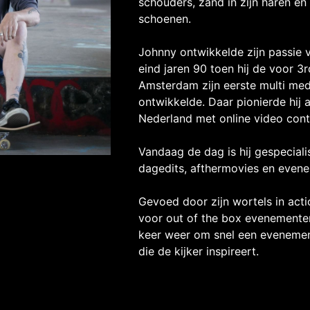
schouders, zand in zijn haren en
schoenen.
Johnny ontwikkelde zijn passie 
eind jaren 90 toen hij de voor 3
Amsterdam zijn eerste multi med
ontwikkelde. Daar pionierde hij a
Nederland met online video cont
Vandaag de dag is hij gespecial
dagedits, afthermovies en evene
Gevoed door zijn wortels in acti
voor out of the box evenementen
keer weer om snel een evenemen
die de kijker inspireert.