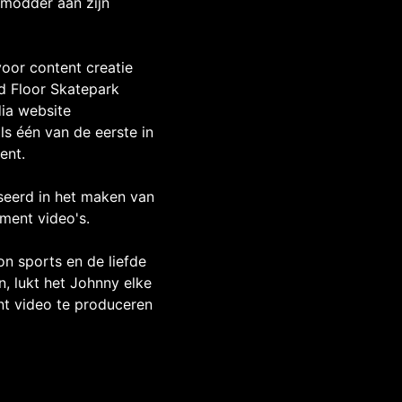
 modder aan zijn
voor content creatie
rd Floor Skatepark
ia website
ls één van de eerste in
ent.
iseerd in het maken van
ment video's.
on sports en de liefde
, lukt het Johnny elke
t video te produceren