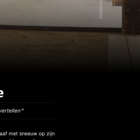
e
vertellen
af met sneeuw op zijn