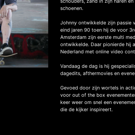
schouders, zand in zijn haren en
schoenen.
Johnny ontwikkelde zijn passie 
eind jaren 90 toen hij de voor 3
Amsterdam zijn eerste multi med
ontwikkelde. Daar pionierde hij a
Nederland met online video cont
Vandaag de dag is hij gespecial
dagedits, afthermovies en evene
Gevoed door zijn wortels in acti
voor out of the box evenementen
keer weer om snel een evenemen
die de kijker inspireert.