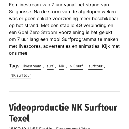
Een
livestream van 7 uur
vanaf het strand van
Seignosse. Na de storm van de afgelopen weken
was er geen enkele voorziening meer beschikbaar
op het strand. Met een stabile 4G verbinding en
een
Goal Zero Stroom
voorziening is het gelukt
om 7 uur lang een mooi Surfprogramma te maken
met livescores, advertenties en animaties. Kijk met
ons mee:
Tags:
,
,
,
,
,
livestream
surf
NK
NK surf
surftour
NK surftour
Videoproductie NK Surftour
Texel
15/07/19 14:56 Filed in:
Evenement Video